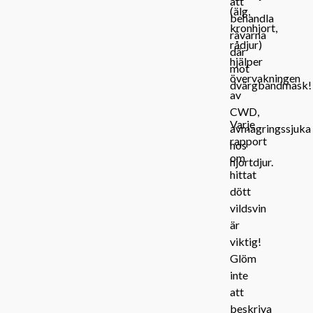
att
(älg,
behandla
kronhjort,
rävarna
rådjur)
där
hjälper
mot
övervakningen
dvärgbandmask!
av
CWD,
Varje
avmagringssjuka
rapport
hos
om
hjortdjur.
hittat
dött
vildsvin
är
viktig!
Glöm
inte
att
beskriva