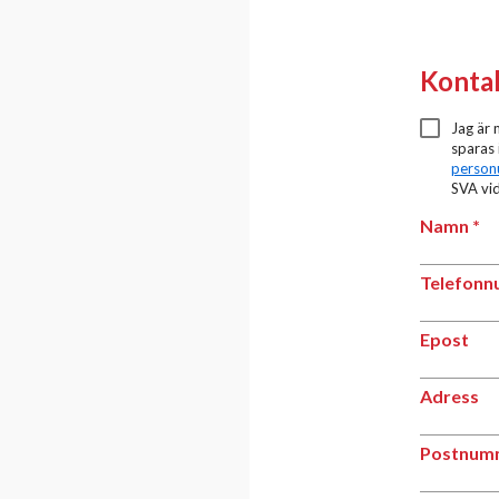
filme
Konta
Jag är
sparas 
person
SVA vid
Nam
Namn
Tele
Telefon
Epos
Epost
Adre
Adress
Post
Postnum