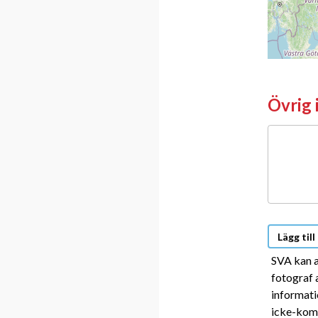
Övrig 
Övri
info
Lägg
Lägg till
till
SVA kan a
fotograf 
bilde
informati
eller
icke-komm