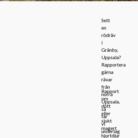
Sett
en
rödräv
i
Gränby,
Uppsala?
Rapportera
gärna
rävar
från
Rapport
norra
om
Uppsala,
dött
så
eller
får
sjukt
vi
magert
underlag
hjortdjur