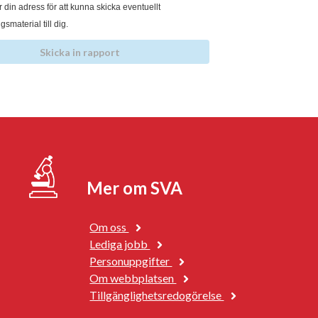
 din adress för att kunna skicka eventuellt
smaterial till dig.
ka
Skicka in rapport
ort
Mer om SVA
Om oss
Lediga jobb
Personuppgifter
Om webbplatsen
Tillgänglighetsredogörelse