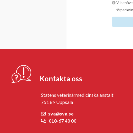
Vi behöver
förpackning
Skic
in
rapp
Kontakta oss
Statens veterinärmedicinska anstalt
751 89 Uppsala
sva@sva.se
018-67 40 00