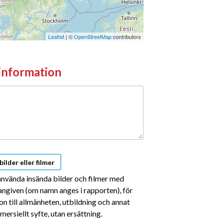
Leaflet
| ©
OpenStreetMap
contributors
information
g
rmation
 bilder eller filmer
nvända insända bilder och filmer med
angiven (om namn anges i rapporten), för
r
on till allmänheten, utbildning och annat
ersiellt syfte, utan ersättning.