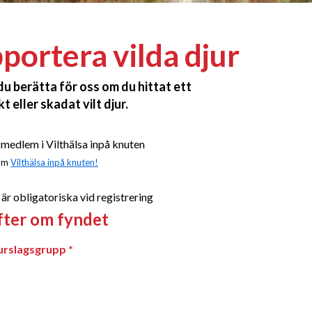
portera vilda djur
du berätta för oss om du hittat ett
kt eller skadat vilt djur.
 medlem i Vilthälsa inpå knuten
 om
Vilthälsa inpå knuten!
ten
 är obligatoriska vid registrering
fter om fyndet
jurslagsgrupp