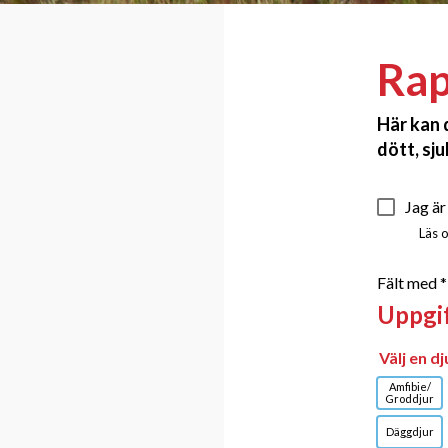
Rap
Här kan 
dött, sju
Vilt
Jag är
inpå
Läs
knu
Fält med *
Uppgi
Välj en d
Amfibie/
Groddjur
Däggdjur