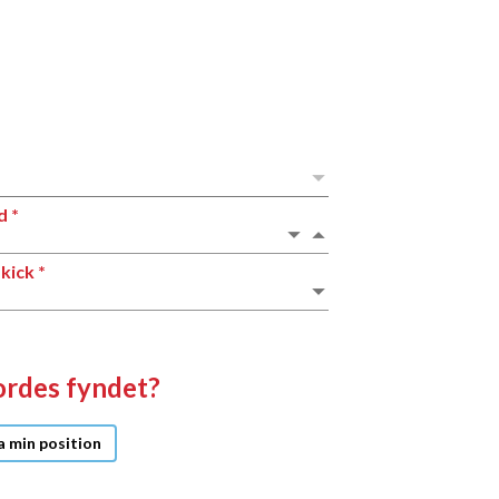
lag
l
d
ets
kick
ordes fyndet?
ta
 min position