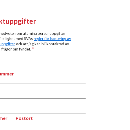
r
ktuppgifter
 medveten om att mina personuppgifter
i enlighet med SVAs
regler för hantering av
uppgifter
och att jag kan bli kontaktad av
*
 frågor om fyndet.
n
fonnummer
nummer
t
ss
nummer
Postort
mer
Postort